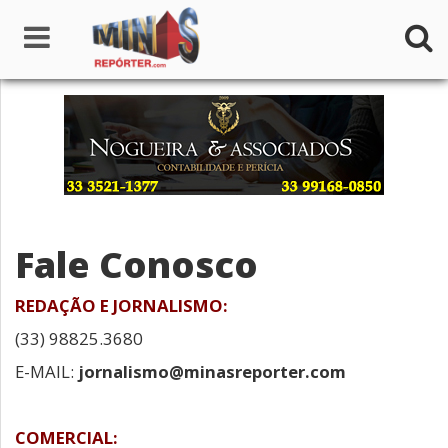
Home
Institucional
Notícias
Fale Conosco
Seções
REDAÇÃO E JORNALISMO:
Canais
(33) 98825.3680
Colunistas
E-MAIL:
jornalismo@minasreporter.com
COMERCIAL: