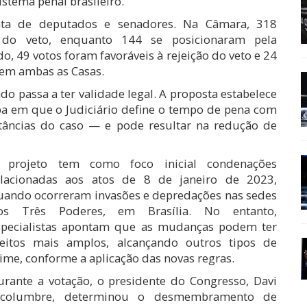
stema penal brasileiro.
nta de deputados e senadores. Na Câmara, 318
 do veto, enquanto 144 se posicionaram pela
, 49 votos foram favoráveis à rejeição do veto e 24
 em ambas as Casas.
do passa a ter validade legal. A proposta estabelece
a em que o Judiciário define o tempo de pena com
tâncias do caso — e pode resultar na redução de
 projeto tem como foco inicial condenações
elacionadas aos atos de 8 de janeiro de 2023,
uando ocorreram invasões e depredações nas sedes
os Três Poderes, em Brasília. No entanto,
specialistas apontam que as mudanças podem ter
feitos mais amplos, alcançando outros tipos de
ime, conforme a aplicação das novas regras.
urante a votação, o presidente do Congresso, Davi
lcolumbre, determinou o desmembramento de