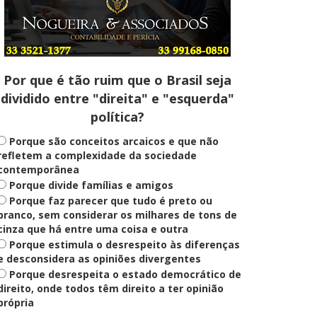
Entenda
Pix Pensão Alimentícia: entenda
o que é e como solicitar
Por que é tão ruim que o Brasil seja
dividido entre "direita" e "esquerda"
Saúde Mental
política?
Plataforma oferece escuta em
saúde mental para jovens no SUS
Digital
Porque são conceitos arcaicos e que não
refletem a complexidade da sociedade
contemporânea
Porque divide famílias e amigos
Definido
Porque faz parecer que tudo é preto ou
PT lança Patrus Ananias como
candidato ao governo de Minas
branco, sem considerar os milhares de tons de
Gerais
cinza que há entre uma coisa e outra
Porque estimula o desrespeito às diferenças
e desconsidera as opiniões divergentes
Porque desrespeita o estado democrático de
Educação
Fies: pré-selecionados têm até
direito, onde todos têm direito a ter opinião
terça para complementar
própria
informações