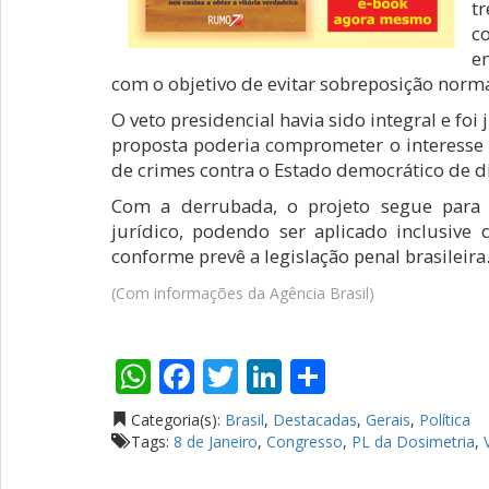
t
c
e
com o objetivo de evitar sobreposição norma
O veto presidencial havia sido integral e fo
proposta poderia comprometer o interesse 
de crimes contra o Estado democrático de di
Com a derrubada, o projeto segue para
jurídico, podendo ser aplicado inclusive
conforme prevê a legislação penal brasileira
(Com informações da Agência Brasil)
WhatsApp
Facebook
Twitter
LinkedIn
Compartil
Categoria(s):
Brasil
,
Destacadas
,
Gerais
,
Política
Tags:
8 de Janeiro
,
Congresso
,
PL da Dosimetria
,