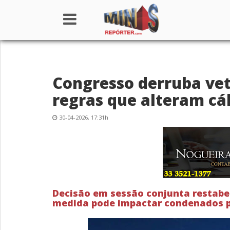
Home
Congresso derruba vet
Institucional
regras que alteram cál
Notícias
30-04-2026, 17:31h
Seções
Canais
Colunistas
Decisão em sessão conjunta restabe
medida pode impactar condenados po