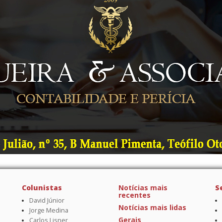
Colunistas
Notícias mais
S
recentes
David Júnior
Notícias mais lidas
Jorge Medina
Gerais
Carlos Lisner