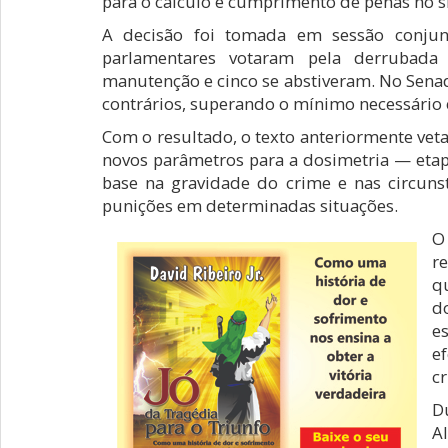
para o cálculo e cumprimento de penas no si
A decisão foi tomada em sessão conju
parlamentares votaram pela derrubada
manutenção e cinco se abstiveram. No Senado
contrários, superando o mínimo necessário
Com o resultado, o texto anteriormente veta
novos parâmetros para a dosimetria — etap
base na gravidade do crime e nas circuns
punições em determinadas situações.
O
r
q
d
e
e
cr
D
A