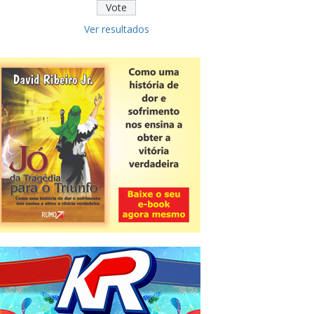
Ver resultados
Novidade
CNPJ alfanumérico começa a ser
emitido nesta sexta
ver todas »