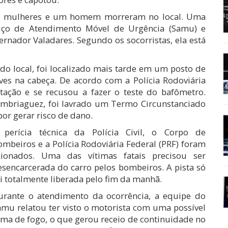
uas mulheres e um homem morreram no local. Uma
rviço de Atendimento Móvel de Urgência (Samu) e
rnador Valadares. Segundo os socorristas, ela está
 do local, foi localizado mais tarde em um posto de
ves na cabeça. De acordo com a Polícia Rodoviária
litação e se recusou a fazer o teste do bafômetro.
embriaguez, foi lavrado um Termo Circunstanciado
por gerar risco de dano.
 perícia técnica da Polícia Civil, o Corpo de
ombeiros e a Polícia Rodoviária Federal (PRF) foram
cionados. Uma das vítimas fatais precisou ser
esencarcerada do carro pelos bombeiros. A pista só
i totalmente liberada pelo fim da manhã.
urante o atendimento da ocorrência, a equipe do
amu relatou ter visto o motorista com uma possível
rma de fogo, o que gerou receio de continuidade no