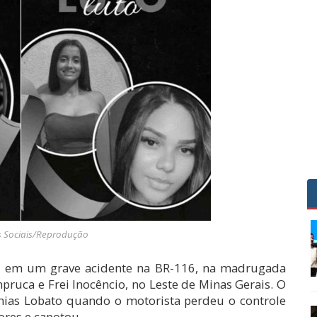
s Sociais/Reprodução
a em um grave acidente na BR-116, na madrugada
pruca e Frei Inocêncio, no Leste de Minas Gerais. O
thias Lobato quando o motorista perdeu o controle
ores e capotou.