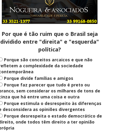
Entenda
Pix Pensão Alimentícia: entenda
o que é e como solicitar
Por que é tão ruim que o Brasil seja
dividido entre "direita" e "esquerda"
Saúde Mental
política?
Plataforma oferece escuta em
saúde mental para jovens no SUS
Digital
Porque são conceitos arcaicos e que não
refletem a complexidade da sociedade
contemporânea
Porque divide famílias e amigos
Definido
Porque faz parecer que tudo é preto ou
PT lança Patrus Ananias como
candidato ao governo de Minas
branco, sem considerar os milhares de tons de
Gerais
cinza que há entre uma coisa e outra
Porque estimula o desrespeito às diferenças
e desconsidera as opiniões divergentes
Porque desrespeita o estado democrático de
Educação
Fies: pré-selecionados têm até
direito, onde todos têm direito a ter opinião
terça para complementar
própria
informações