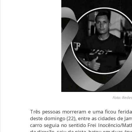
Foto: Rede
Três pessoas morreram e uma ficou ferid
deste domingo (22), entre as cidades de Jam
carro seguia no sentido Frei Inocêncio/Ma
da direção, saiu da pista, bateu em duas árv