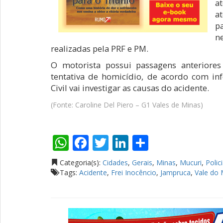
a
a
p
n
realizadas pela PRF e PM.
O motorista possui passagens anteriores 
tentativa de homicídio, de acordo com inf
Civil vai investigar as causas do acidente.
(Fonte: Caroline Del Piero – G1 Vales de Minas)
WhatsApp
Facebook
Twitter
LinkedIn
Compartil
Categoria(s):
Cidades
,
Gerais
,
Minas
,
Mucuri
,
Polici
Tags:
Acidente
,
Frei Inocêncio
,
Jampruca
,
Vale do 