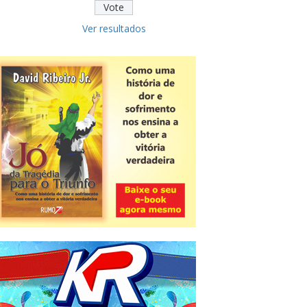
Ver resultados
Novidade
CNPJ alfanumérico começa a ser
emitido nesta sexta
ver todas »