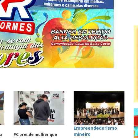
Empreendedorismo
mineiro
ra
PC prende mulher que