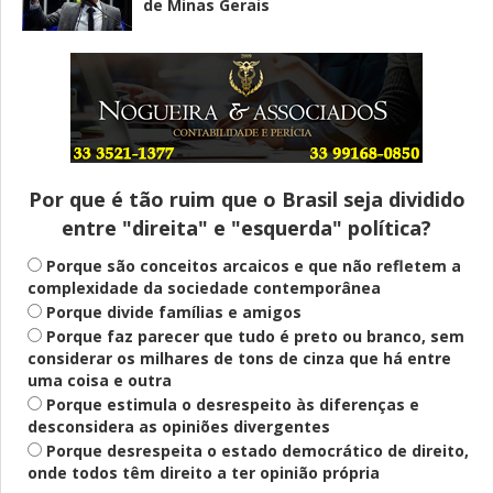
de Minas Gerais
Entenda
Pix Pensão Alimentícia: entenda o que é
e como solicitar
Por que é tão ruim que o Brasil seja dividido
entre "direita" e "esquerda" política?
Saúde Mental
Plataforma oferece escuta em saúde
Porque são conceitos arcaicos e que não refletem a
mental para jovens no SUS Digital
complexidade da sociedade contemporânea
Porque divide famílias e amigos
Porque faz parecer que tudo é preto ou branco, sem
considerar os milhares de tons de cinza que há entre
Definido
uma coisa e outra
PT lança Patrus Ananias como candidato
Porque estimula o desrespeito às diferenças e
ao governo de Minas Gerais
desconsidera as opiniões divergentes
Porque desrespeita o estado democrático de direito,
onde todos têm direito a ter opinião própria