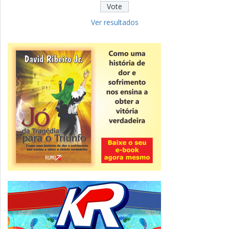
Educação
Fies: pré-selecionados têm até terça
para complementar informações
Ver resultados
Novidade
CNPJ alfanumérico começa a ser emitido
nesta sexta
ver todas »