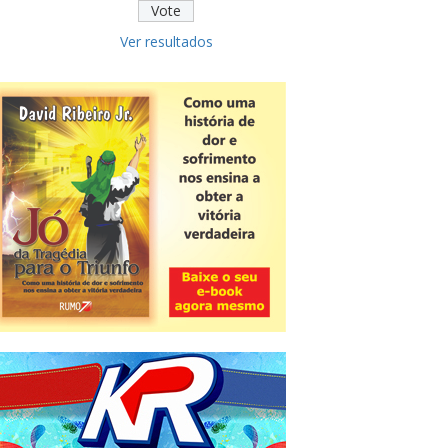
Ver resultados
Novidade
CNPJ alfanumérico começa a ser
emitido nesta sexta
ver todas »