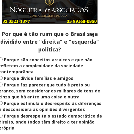
Entenda
Pix Pensão Alimentícia: entenda
o que é e como solicitar
Por que é tão ruim que o Brasil seja
dividido entre "direita" e "esquerda"
Saúde Mental
política?
Plataforma oferece escuta em
saúde mental para jovens no SUS
Digital
Porque são conceitos arcaicos e que não
refletem a complexidade da sociedade
contemporânea
Porque divide famílias e amigos
Definido
Porque faz parecer que tudo é preto ou
PT lança Patrus Ananias como
candidato ao governo de Minas
branco, sem considerar os milhares de tons de
Gerais
cinza que há entre uma coisa e outra
Porque estimula o desrespeito às diferenças
e desconsidera as opiniões divergentes
Porque desrespeita o estado democrático de
Educação
Fies: pré-selecionados têm até
direito, onde todos têm direito a ter opinião
terça para complementar
própria
informações