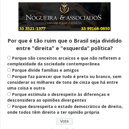
Entenda
Pix Pensão Alimentícia: entenda o que é
e como solicitar
Por que é tão ruim que o Brasil seja dividido
entre "direita" e "esquerda" política?
Saúde Mental
Plataforma oferece escuta em saúde
Porque são conceitos arcaicos e que não refletem a
mental para jovens no SUS Digital
complexidade da sociedade contemporânea
Porque divide famílias e amigos
Porque faz parecer que tudo é preto ou branco, sem
considerar os milhares de tons de cinza que há entre
Definido
uma coisa e outra
PT lança Patrus Ananias como candidato
Porque estimula o desrespeito às diferenças e
ao governo de Minas Gerais
desconsidera as opiniões divergentes
Porque desrespeita o estado democrático de direito,
onde todos têm direito a ter opinião própria
Educação
Fies: pré-selecionados têm até terça