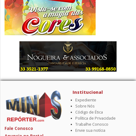
Institucional
Expediente
Sobre Nós
Código de Ética
Política de Privacidade
Trabalhe Conosco
Fale Conosco
Envie sua notícia
Anuncie no Portal