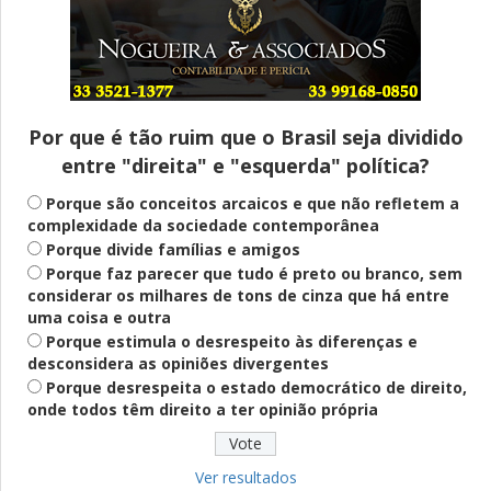
Entenda
Pix Pensão Alimentícia: entenda o que é
e como solicitar
Por que é tão ruim que o Brasil seja dividido
entre "direita" e "esquerda" política?
Saúde Mental
Plataforma oferece escuta em saúde
Porque são conceitos arcaicos e que não refletem a
mental para jovens no SUS Digital
complexidade da sociedade contemporânea
Porque divide famílias e amigos
Porque faz parecer que tudo é preto ou branco, sem
considerar os milhares de tons de cinza que há entre
Definido
uma coisa e outra
PT lança Patrus Ananias como candidato
Porque estimula o desrespeito às diferenças e
ao governo de Minas Gerais
desconsidera as opiniões divergentes
Porque desrespeita o estado democrático de direito,
onde todos têm direito a ter opinião própria
Educação
Fies: pré-selecionados têm até terça
para complementar informações
Ver resultados