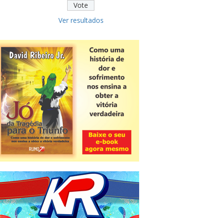
Ver resultados
Novidade
CNPJ alfanumérico começa a ser
emitido nesta sexta
ver todas »