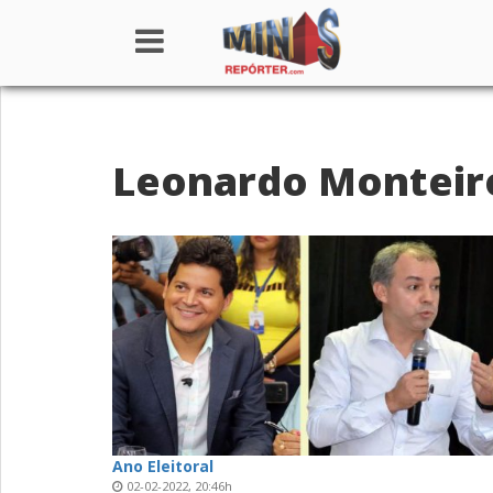
Home
Leonardo Monteir
Institucional
Notícias
Seções
Canais
Colunistas
Ano Eleitoral
02-02-2022, 20:46h