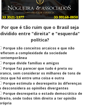
Entenda
Pix Pensão Alimentícia: entenda
o que é e como solicitar
Por que é tão ruim que o Brasil seja
dividido entre "direita" e "esquerda"
Saúde Mental
política?
Plataforma oferece escuta em
saúde mental para jovens no SUS
Digital
Porque são conceitos arcaicos e que não
refletem a complexidade da sociedade
contemporânea
Porque divide famílias e amigos
Definido
Porque faz parecer que tudo é preto ou
PT lança Patrus Ananias como
candidato ao governo de Minas
branco, sem considerar os milhares de tons de
Gerais
cinza que há entre uma coisa e outra
Porque estimula o desrespeito às diferenças
e desconsidera as opiniões divergentes
Porque desrespeita o estado democrático de
Educação
Fies: pré-selecionados têm até
direito, onde todos têm direito a ter opinião
terça para complementar
própria
informações