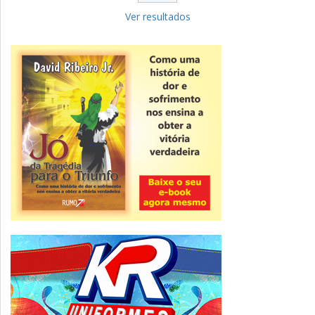
Fies: pré-selecionados têm até terça
para complementar informações
Ver resultados
Novidade
CNPJ alfanumérico começa a ser emitido
nesta sexta
ver todas »