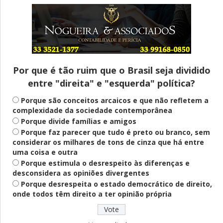
Entenda
Pix Pensão Alimentícia: entenda o que é
e como solicitar
Por que é tão ruim que o Brasil seja dividido
entre "direita" e "esquerda" política?
Saúde Mental
Plataforma oferece escuta em saúde
Porque são conceitos arcaicos e que não refletem a
mental para jovens no SUS Digital
complexidade da sociedade contemporânea
Porque divide famílias e amigos
Porque faz parecer que tudo é preto ou branco, sem
considerar os milhares de tons de cinza que há entre
Definido
uma coisa e outra
PT lança Patrus Ananias como candidato
Porque estimula o desrespeito às diferenças e
ao governo de Minas Gerais
desconsidera as opiniões divergentes
Porque desrespeita o estado democrático de direito,
onde todos têm direito a ter opinião própria
Educação
Fies: pré-selecionados têm até terça