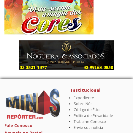
Institucional
Expediente
Sobre Nós
Código de Ética
Política de Privacidade
Trabalhe Conosco
Fale Conosco
Envie sua notícia
Anuncie no Portal