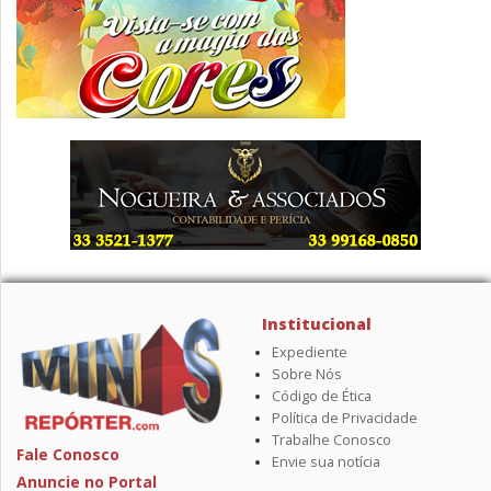
Institucional
Expediente
Sobre Nós
Código de Ética
Política de Privacidade
Trabalhe Conosco
Fale Conosco
Envie sua notícia
Anuncie no Portal