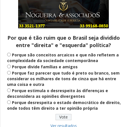
Entenda
Pix Pensão Alimentícia: entenda o que é
e como solicitar
Por que é tão ruim que o Brasil seja dividido
entre "direita" e "esquerda" política?
Saúde Mental
Plataforma oferece escuta em saúde
Porque são conceitos arcaicos e que não refletem a
mental para jovens no SUS Digital
complexidade da sociedade contemporânea
Porque divide famílias e amigos
Porque faz parecer que tudo é preto ou branco, sem
considerar os milhares de tons de cinza que há entre
Definido
uma coisa e outra
PT lança Patrus Ananias como candidato
Porque estimula o desrespeito às diferenças e
ao governo de Minas Gerais
desconsidera as opiniões divergentes
Porque desrespeita o estado democrático de direito,
onde todos têm direito a ter opinião própria
Educação
Fies: pré-selecionados têm até terça
para complementar informações
Ver resultados