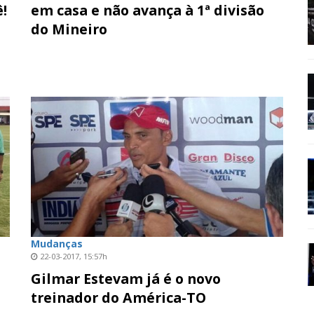
!
em casa e não avança à 1ª divisão
do Mineiro
Mudanças
22-03-2017, 15:57h
Gilmar Estevam já é o novo
treinador do América-TO