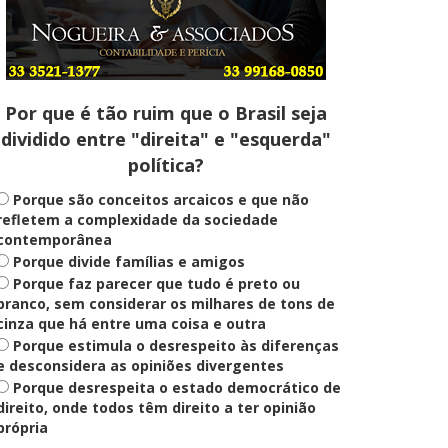
Entenda
Pix Pensão Alimentícia: entenda
o que é e como solicitar
Por que é tão ruim que o Brasil seja
dividido entre "direita" e "esquerda"
Saúde Mental
política?
Plataforma oferece escuta em
saúde mental para jovens no SUS
Digital
Porque são conceitos arcaicos e que não
refletem a complexidade da sociedade
contemporânea
Porque divide famílias e amigos
Definido
Porque faz parecer que tudo é preto ou
PT lança Patrus Ananias como
candidato ao governo de Minas
branco, sem considerar os milhares de tons de
Gerais
cinza que há entre uma coisa e outra
Porque estimula o desrespeito às diferenças
e desconsidera as opiniões divergentes
Porque desrespeita o estado democrático de
Educação
Fies: pré-selecionados têm até
direito, onde todos têm direito a ter opinião
terça para complementar
própria
informações