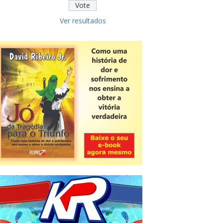
Ver resultados
Novidade
CNPJ alfanumérico começa a ser
emitido nesta sexta
ver todas »