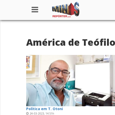
Home
América de Teófil
Institucional
Notícias
Seções
Canais
Colunistas
Política em T. Otoni
24-03-2023, 14:51h